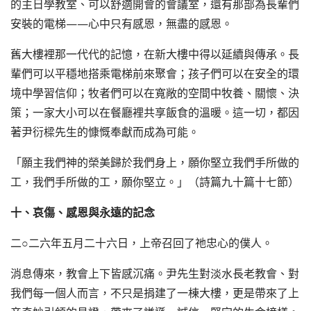
的主日學教室、可以舒適開會的會議室，還有那部為長輩們
安裝的電梯——心中只有感恩，無盡的感恩。
舊大樓裡那一代代的記憶，在新大樓中得以延續與傳承。長
輩們可以平穩地搭乘電梯前來聚會；孩子們可以在安全的環
境中學習信仰；牧者們可以在寬敞的空間中牧養、關懷、決
策；一家大小可以在餐廳裡共享飯食的溫暖。這一切，都因
著尹衍樑先生的慷慨奉獻而成為可能。
「願主我們神的榮美歸於我們身上，願你堅立我們手所做的
工，我們手所做的工，願你堅立。」（詩篇九十篇十七節）
十、哀傷、感恩與永遠的記念
二○二六年五月二十六日，上帝召回了祂忠心的僕人。
消息傳來，教會上下皆感沉痛。尹先生對淡水長老教會、對
我們每一個人而言，不只是捐建了一棟大樓，更是帶來了上