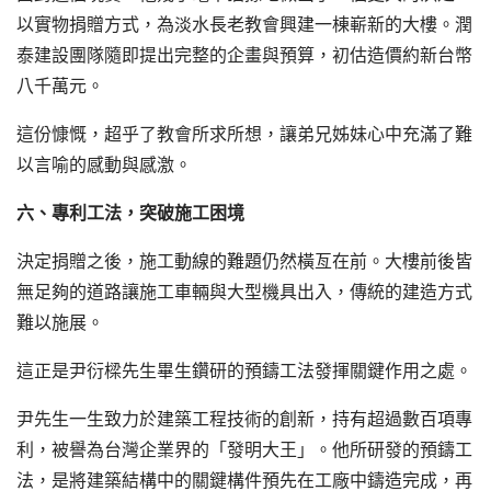
以實物捐贈方式，為淡水長老教會興建一棟嶄新的大樓。潤
泰建設團隊隨即提出完整的企畫與預算，初估造價約新台幣
八千萬元。
這份慷慨，超乎了教會所求所想，讓弟兄姊妹心中充滿了難
以言喻的感動與感激。
六、專利工法，突破施工困境
決定捐贈之後，施工動線的難題仍然橫亙在前。大樓前後皆
無足夠的道路讓施工車輛與大型機具出入，傳統的建造方式
難以施展。
這正是尹衍樑先生畢生鑽研的預鑄工法發揮關鍵作用之處。
尹先生一生致力於建築工程技術的創新，持有超過數百項專
利，被譽為台灣企業界的「發明大王」。他所研發的預鑄工
法，是將建築結構中的關鍵構件預先在工廠中鑄造完成，再