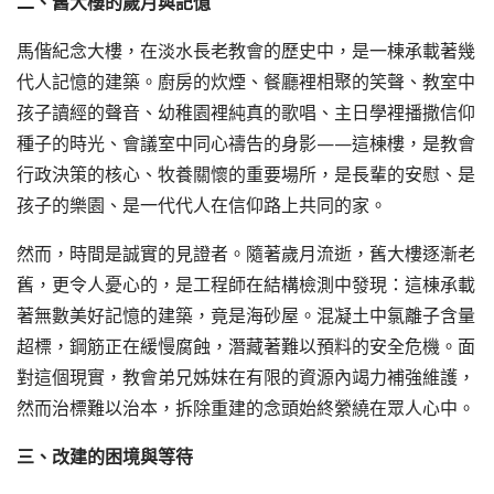
二、舊大樓的歲月與記憶
馬偕紀念大樓，在淡水長老教會的歷史中，是一棟承載著幾
代人記憶的建築。廚房的炊煙、餐廳裡相聚的笑聲、教室中
孩子讀經的聲音、幼稚園裡純真的歌唱、主日學裡播撒信仰
種子的時光、會議室中同心禱告的身影——這棟樓，是教會
行政決策的核心、牧養關懷的重要場所，是長輩的安慰、是
孩子的樂園、是一代代人在信仰路上共同的家。
然而，時間是誠實的見證者。隨著歲月流逝，舊大樓逐漸老
舊，更令人憂心的，是工程師在結構檢測中發現：這棟承載
著無數美好記憶的建築，竟是海砂屋。混凝土中氯離子含量
超標，鋼筋正在緩慢腐蝕，潛藏著難以預料的安全危機。面
對這個現實，教會弟兄姊妹在有限的資源內竭力補強維護，
然而治標難以治本，拆除重建的念頭始終縈繞在眾人心中。
三、改建的困境與等待