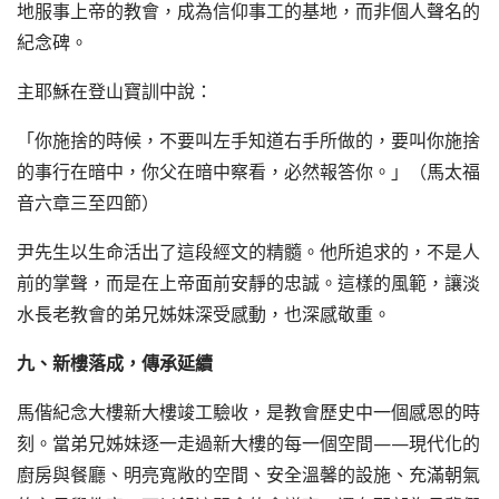
地服事上帝的教會，成為信仰事工的基地，而非個人聲名的
紀念碑。
主耶穌在登山寶訓中說：
「你施捨的時候，不要叫左手知道右手所做的，要叫你施捨
的事行在暗中，你父在暗中察看，必然報答你。」（馬太福
音六章三至四節）
尹先生以生命活出了這段經文的精髓。他所追求的，不是人
前的掌聲，而是在上帝面前安靜的忠誠。這樣的風範，讓淡
水長老教會的弟兄姊妹深受感動，也深感敬重。
九、新樓落成，傳承延續
馬偕紀念大樓新大樓竣工驗收，是教會歷史中一個感恩的時
刻。當弟兄姊妹逐一走過新大樓的每一個空間——現代化的
廚房與餐廳、明亮寬敞的空間、安全溫馨的設施、充滿朝氣