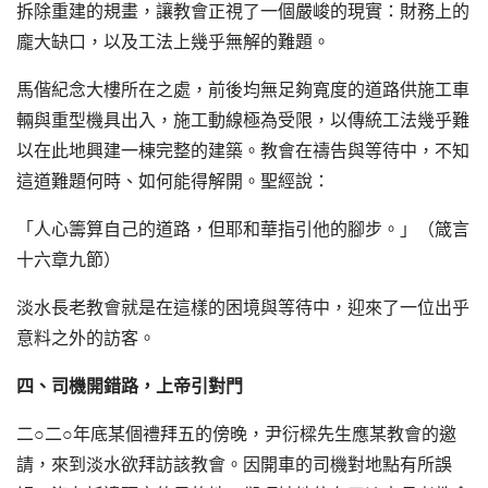
拆除重建的規畫，讓教會正視了一個嚴峻的現實：財務上的
龐大缺口，以及工法上幾乎無解的難題。
馬偕紀念大樓所在之處，前後均無足夠寬度的道路供施工車
輛與重型機具出入，施工動線極為受限，以傳統工法幾乎難
以在此地興建一棟完整的建築。教會在禱告與等待中，不知
這道難題何時、如何能得解開。聖經說：
「人心籌算自己的道路，但耶和華指引他的腳步。」（箴言
十六章九節）
淡水長老教會就是在這樣的困境與等待中，迎來了一位出乎
意料之外的訪客。
四、司機開錯路，上帝引對門
二○二○年底某個禮拜五的傍晚，尹衍樑先生應某教會的邀
請，來到淡水欲拜訪該教會。因開車的司機對地點有所誤