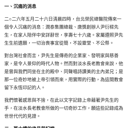
一、沉痛的消息
二○二六年五月二十六日清晨四時，台北榮民總醫院傳來一
個令人沉痛的消息：潤泰集團總裁、唐獎創辦人尹衍樑先
生，在家人陪伴中安詳辭世，享壽七十六歲。家屬遵照尹先
生生前遺願，一切治喪事宜從簡，不設靈堂、不公祭。
對台灣社會而言，尹先生是傳奇的企業家、發明家與慈善
家，是令人景仰的時代人物。然而對淡水長老教會來說，他
是曾與我們同坐在主的殿中、同聲唱詩讚美的主內弟兄；是
那一位奇妙地被上帝引領而來，用實際的行動，為這間教會
留下永恆印記的人。
我們懷著感恩與不捨，在此以文字記錄上帝藉著尹先生的
手，在淡水長老教會所做的一切奇妙工作，願這些記錄成為
世世代代的見證。