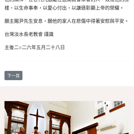
樣，以生命事奉，以愛心付出，以謙遜彰顯上帝的榮耀。
願主賜尹先生安息，願他的家人在悲傷中得著安慰與平安。
台灣淡水長老教會 謹識
主後二○二六年五月二十八日
下一篇文章: 教會旁邊若有厝、土地要賣，教會要買
下一頁