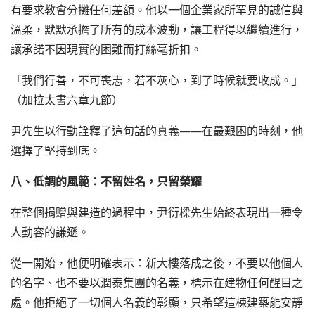
有要求教會分攤任何差額。他以一個企業家所罕見的誠信與
溫柔，默默承擔了所有的成本波動，讓工程得以繼續進行，
讓承諾不因現實的困難而打絲毫折扣。
「我們行善，不可喪志，若不灰心，到了時候就要收成。」
（加拉太書六章九節）
尹先生以行動詮釋了這句話的真義——在最艱困的時刻，他
選擇了堅持到底。
八、低調的風範：不留姓名，只留榮耀
在整個捐贈與建造的過程中，尹衍樑先生始終表現出一種令
人動容的謙遜。
從一開始，他便明確表示：新大樓落成之後，不要以他個人
的名字、也不要以潤泰集團的名義，標示在建物任何醒目之
處。他拒絕了一切個人名義的彰顯，只希望這棟建築能安靜