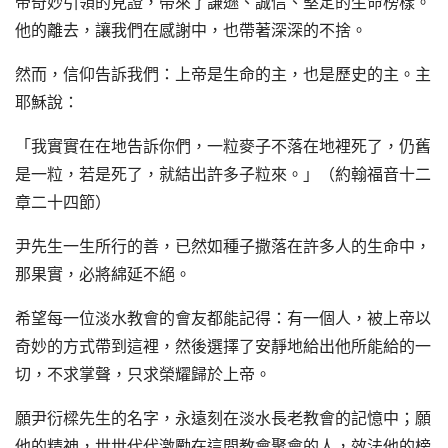
帝奇妙引領的見證，帶來了謙遜、誠信、堅定的生命榜樣。
他的離去，讓我們在感謝中，也帶著深深的不捨。
然而，信仰告訴我們：上帝是生命的主，也是歷史的主。主
耶穌說：
「我實實在在地告訴你們，一粒麥子不落在地裡死了，仍舊
是一粒，若是死了，就結出許多子粒來。」（約翰福音十二
章二十四節）
尹先生一生所行的善，已然如種子撒落在許多人的生命中，
那果實，必將綿延不絕。
希望每一位淡水教會的會友都能記得：有一個人，被上帝以
奇妙的方式帶到這裡，然後選擇了安靜地給出他所能給的一
切，不求掌聲，只求榮耀歸於上帝。
願尹衍樑先生的名字，永遠刻在淡水長老教會的記憶中；願
他的精神，世世代代激勵在這間教會聚會的人，效法他的榜