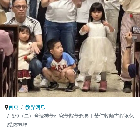
首頁
教界消息
6/9（二）台灣神學研究學院學務長王榮信牧師盡程退休
感恩禮拜