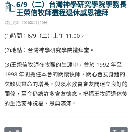
6/9（二）台灣神學研究學院學務長
王榮信牧師盡程退休感恩禮拜
最近更新: 2026年5月16日
(1)時間：6/9（二）上午 11:00。
(2)地點：台灣神學研究學院禮拜堂。
(3)王榮信牧師在牧職的生涯中，曾於 1992 年至
1998 年間擔任本會的關懷牧師，關心會友身體的
欠缺與靈命的增長，與淡水教會會友間建立良好的
關係，至今仍讓許多會友懷念。祝福王牧師退休後
的生活蒙神祝福，恩典滿滿。
上一篇文章: 6/6(六)中會傳道部舉辦進階長執訓練會
下一篇文章
上一頁
下一頁