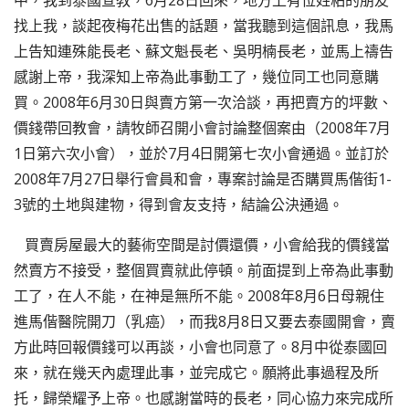
中，我到泰國宣教，6月28日回來，地方上有位姓粘的朋友
找上我，談起夜梅花出售的話題，當我聽到這個訊息，我馬
上告知連殊能長老、蘇文魁長老、吳明楠長老，並馬上禱告
感謝上帝，我深知上帝為此事動工了，幾位同工也同意購
買。2008年6月30日與賣方第一次洽談，再把賣方的坪數、
價錢帶回教會，請牧師召開小會討論整個案由（2008年7月
1日第六次小會），並於7月4日開第七次小會通過。並訂於
2008年7月27日舉行會員和會，專案討論是否購買馬偕街1-
3號的土地與建物，得到會友支持，結論公決通過。
買賣房屋最大的藝術空間是討價還價，小會給我的價錢當
然賣方不接受，整個買賣就此停頓。前面提到上帝為此事動
工了，在人不能，在神是無所不能。2008年8月6日母親住
進馬偕醫院開刀（乳癌），而我8月8日又要去泰國開會，賣
方此時回報價錢可以再談，小會也同意了。8月中從泰國回
來，就在幾天內處理此事，並完成它。願將此事過程及所
托，歸榮耀予上帝。也感謝當時的長老，同心協力來完成所