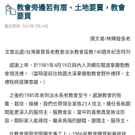
教會旁邊若有厝、土地要賣，教會
要買
最近更新: 2023年7月24日
撰文者/林輝煌長老
文章出處/台灣基督長老教會淡水教會設教140週年紀念特刊
感謝上帝，於1981年4月19日與內人洪綢在關渡拿撒勒教
會領洗禮。（當時是前往桃園大溪拿撒勒教會野外禮拜，主
禮牧師是陳章雄。）
之後約1985年來到淡水長老教會至今。感謝教會的牧
養、栽培、操練，我們也帶領全家族23人信主。擔任長執期
間能更深入的服侍主、服務會友，當中的喜樂真是無法形
容。期盼家人能尋找、繼承馬偕的腳蹤，跟隨主、服侍主。
在教會使用空間擴充事工上，1966年教會購買新基地就