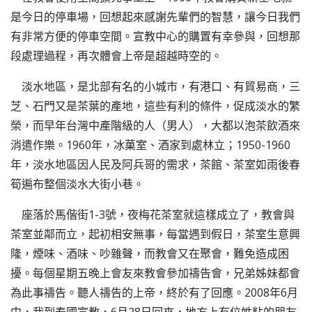
是今日的停車場，回想起來感謝先輩們的智慧，讓今日我們
有非常方便的停車空間。宣教中心的購置有幸參與，回想那
段處理過程，再次體會上帝是超越時空的。
淡水地區，是北部有名的小城市，有港口、有貿易商，三
芝、石門又是茶葉的產地，這些有利的條件，促成淡水的繁
榮，而早年台灣中產階級的人（男人），大都以泡茶飲酒來
消遣作樂。1960年，冰菓室、酒家到處林立；1950-1960
年，淡水地區因人民及阿兵哥的需求，茶館、茶室如雨後春
筍遍布整個淡水大街小巷。
座落於馬偕街1-3號，夜梅花茶室就這樣成立了，教會與
茶室並鄰而立，起初相安無事，每當遇到假日，茶室生意興
隆，煙味、酒味、吵雜聲，而教會又在聚會，難免造成困
擾。每個星期五晚上會友來教會參加禱告會，兄弟姊妹都會
為此事禱告。聽人禱告的上帝，終於有了回應。2008年6月