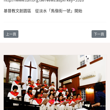
http://www.cdn.org.tw/News.aspx?key=3520
基督教文創園區 從淡水「馬偕街一號」開始
上一篇文章: 紀念尹衍樑先生
下一篇文章
上一頁
下一頁