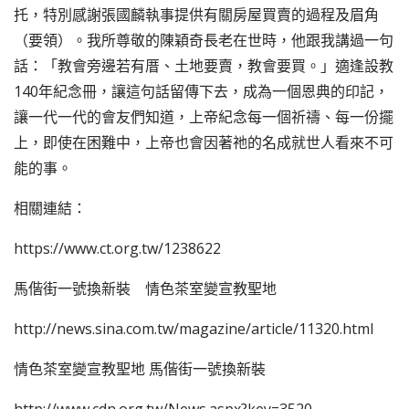
托，特別感謝張國麟執事提供有關房屋買賣的過程及眉角
（要領）。我所尊敬的陳穎奇長老在世時，他跟我講過一句
話：「教會旁邊若有厝、土地要賣，教會要買。」適逢設教
140年紀念冊，讓這句話留傳下去，成為一個恩典的印記，
讓一代一代的會友們知道，上帝紀念每一個祈禱、每一份擺
上，即使在困難中，上帝也會因著祂的名成就世人看來不可
能的事。
相關連結：
https://www.ct.org.tw/1238622
馬偕街一號換新裝 情色茶室變宣教聖地
http://news.sina.com.tw/magazine/article/11320.html
情色茶室變宣教聖地 馬偕街一號換新裝