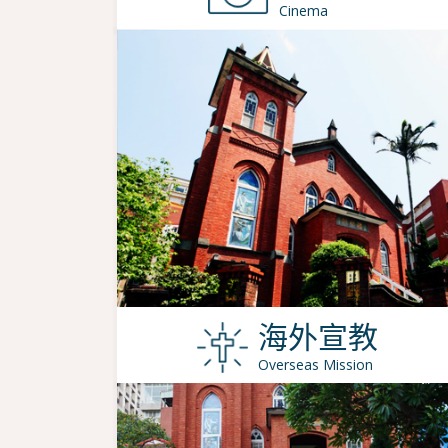
Cinema
海外宣教
Overseas Mission