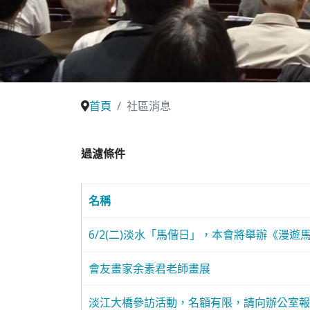
首頁
社區消息
過濾條件
名稱
6/2(二)淡水「馬偕日」，本會將舉辦《漫遊
會友畫家余素君老師畫展
淡江大橋參訪活動，名額有限，請向辦公室報