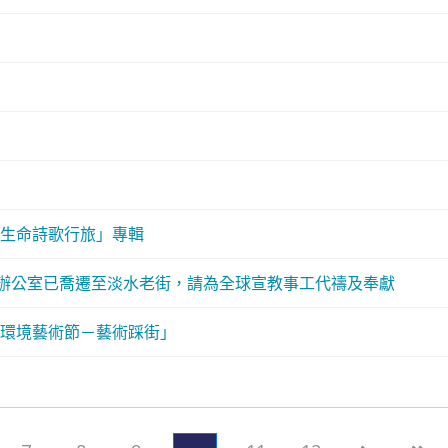
生命詩歌行旅」專輯
辦公室已喬遷至淡水老街，請為全球宣教事工代禱及奉獻
環境藝術節－藝術踩街」