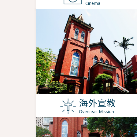
Cinema
海外宣教
Overseas Mission