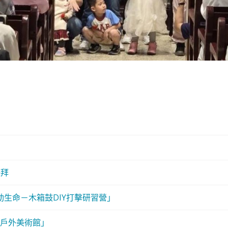
禮拜
動生命－木箱鼓DIY打擊研習營」
戶外美術館」