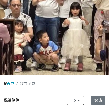
首頁
教界消息
每頁顯示條數
過濾條件
過濾