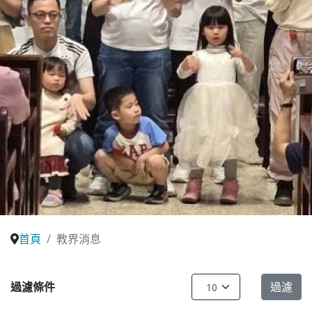
首頁
教界消息
每頁顯示條數
過濾條件
過濾