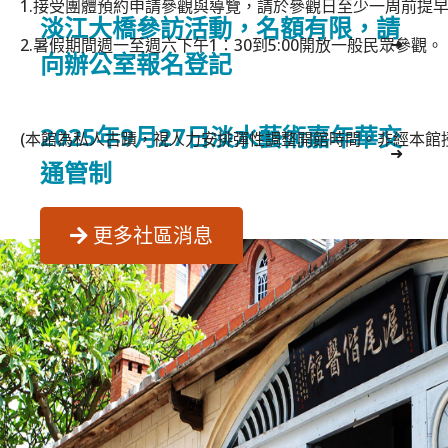
1.接受團體預約申請參觀與導覽，請於參觀日至少一周前提
淡江大橋參訪活動，名額有限，請
➜
2.暑假期間
週一至週六下午1：30到5:00開放一般民眾參觀。
向辦公室報名登記
2025年9月27日淡水藝術嘉年華交
(本館為私人古蹟，視人力安排彈性調整開館時間。非經本館
➜
通管制
更多社區消息
2025年奉獻證明，即日起請向辦公
➜
室領取