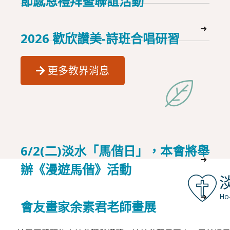
節感恩禮拜暨聯誼活動
➜
2026 歡欣讚美-詩班合唱研習
更多教界消息
6/2(二)淡水「馬偕日」，本會將舉
➜
辦《漫遊馬偕》活動
➜
Ho
會友畫家余素君老師畫展