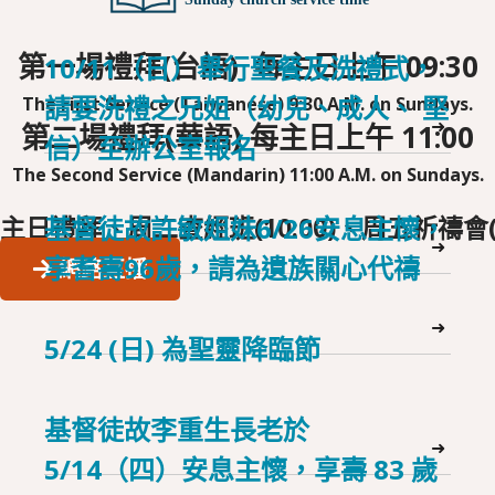
第一場禮拜(台語) 每主日上午 09:30
10/11（日）舉行聖餐及洗禮式，
請要洗禮之兄姐（幼兒、成人、 堅
The First Service (Taiwanese) 9:30 A.M. on Sundays.
➜
第二場禮拜(華語) 每主日上午 11:00
信）至辦公室報名
The Second Service (Mandarin) 11:00 A.M. on Sundays.
主日禮拜、周二查經班(10:00)、周五祈禱會(2
基督徒故許敏姐妹6/26安息主懷，
➜
享耆壽96歲，請為遺族關心代禱
網路直播
➜
5/24 (日) 為聖靈降臨節
基督徒故李重生長老於
➜
5/14（四）安息主懷，享壽 83 歲