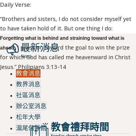
Daily Verse:
“Brothers and sisters, I do not consider myself yet
to have taken hold of it. But one thing I do:
Forgetting what is behind and straining toward what is
最新消息
, I press on toward the goal to win the prize
ahead
News
for which God has called me heavenward in Christ
Philipians 3:13-14
Jesus.”
教會消息
教界消息
社區消息
辦公室消息
松年大學
教會禮拜時間
滬尾偕醫館
Sunday church service time