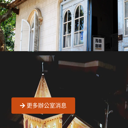
索取2026 年第二季（4 月〜6 月）
➜
事工服事表
清明連假，教會辦公室4/3(五)、
➜
4/6(一)配合國定假日放假
歡迎兄姐索取 2026 年第 2季《充
➜
滿我(26)》聖經填充抄本
更多辦公室消息