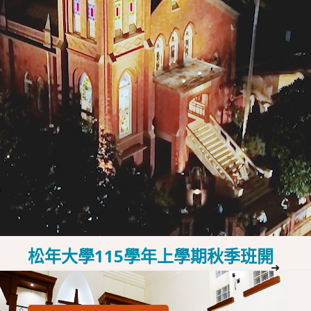
2026 年松年大學畢業典禮相關活
➜
動
松年大學辦公室搬遷至馬偕紀念大
➜
樓三樓(原 301 教室)。
➜
松年大學2026年暑期班開始招生
松年大學115學年上學期秋季班開
➜
始招生