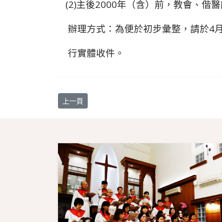
(2)主後2000年（含）前，教會、
辦理方式：為便於初步彙整，請於4月
行實體收件。
上一篇文章: 牧養培訓部辦理春季旅遊暨團契小組
上一頁