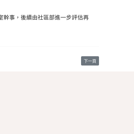
室幹事，後續由社區部進一步評估再
下一篇文章: 114學年度第
下一頁