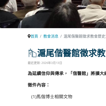
首頁
教會消息
滬尾偕醫館徵求教會歷史
滬尾偕醫館徵求教
最近更新: 2026年3月13日
為延續信仰與傳承，「偕醫館」將擴大
徵件內容：
(1)馬偕博士相關文物