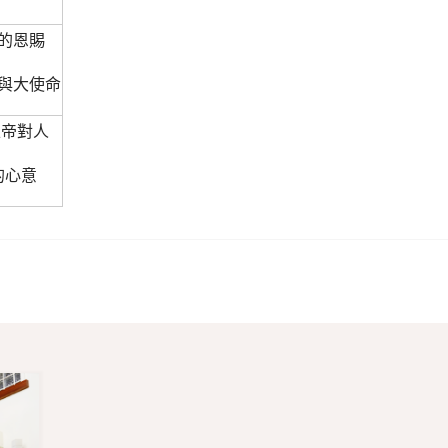
治的恩賜
治與大使命
上帝對人
的心意
課程，歡迎會友團契小組踴躍參加