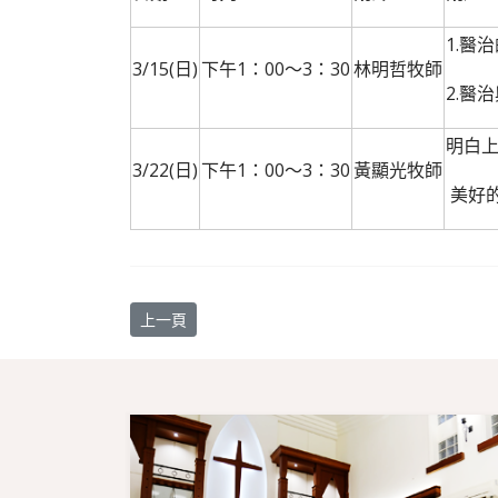
1.醫
3/15(日)
下午1：00〜3：30
林明哲牧師
2.醫
明白
3/22(日)
下午1：00〜3：30
黃顯光牧師
美好
上一篇文章: 本主日3/22牧養培訓部舉行門徒講座
上一頁