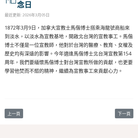
念日
最近更新: 2026年3月05日
1872年3月9日，加拿大宣教士馬偕博士搭乘海龍號商船來
到淡水，以淡水為宣教基地，開啟北台灣的宣教事工。馬偕
博士不僅是一位宣教師，他對於台灣的醫療、教育、女權及
歷史均有深遠的影響。今年適逢馬偕博士北台灣宣教第154
周年，我們要緬懷馬偕博士對台灣宣教所做的貢獻，也更要
學習他焚而不燬的精神，繼續為宣教事工來貢獻心力。
上一篇文章: 2026年基督教平安園清明掃墓專車，報名至3/15（日）
下一篇文章
上一頁
下一頁