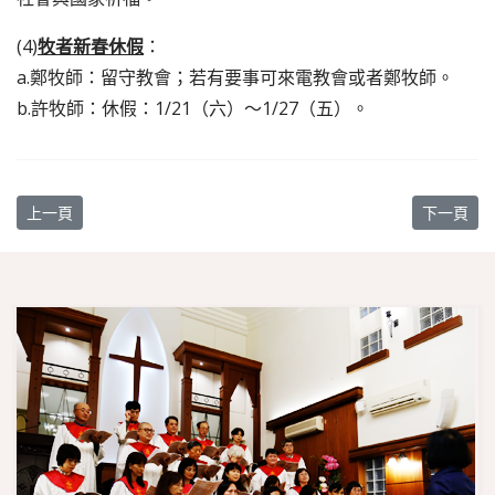
(4)
牧者新春休假
：
a.鄭牧師：留守教會；若有要事可來電教會或者鄭牧師。
b.許牧師：休假：1/21（六）〜1/27（五）。
上一篇文章: 【教會消息】農曆新春週間聚會暫停公告
下一篇文章
上一頁
下一頁