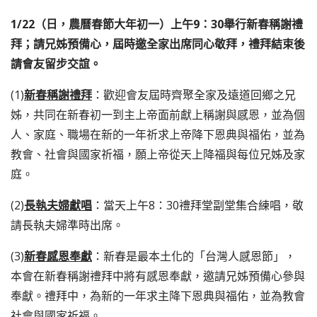
1/22（日，農曆春節大年初一）上午9：30舉行新春稱謝禮
拜；請兄姊預備心，屆時邀全家出席同心敬拜，禮拜結束後
請會友留步交誼。
(1)
新春稱謝禮拜
：歡迎會友屆時齊聚全家及遠道回鄉之兄
姊，共同在新春初一到主上帝面前獻上稱謝與感恩，並為個
人、家庭、職場在新的一年祈求上帝降下恩典與福佑，並為
教會、社會與國家祈福，願上帝從天上降福與每位兄姊及家
庭。
(2)
長執夫婦獻唱
：當天上午8：30禮拜堂副堂集合練唱，敬
請長執夫婦準時出席。
(3)
新春感恩奉獻
：新春是最本土化的「台灣人感恩節」，
本會在新春稱謝禮拜中將有感恩奉獻，邀請兄姊預備心參與
奉獻。禮拜中，為新的一年求主降下恩典與福佑，並為教會
社會與國家祈福。