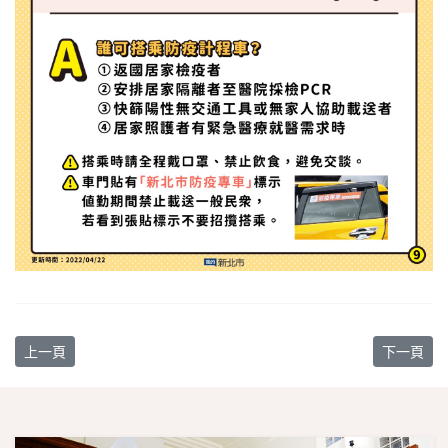
上一篇文章: 【新書消息】歡迎訂購《福爾摩沙信使：馬偕生命敘事
下一篇文章:
上一頁
下一頁