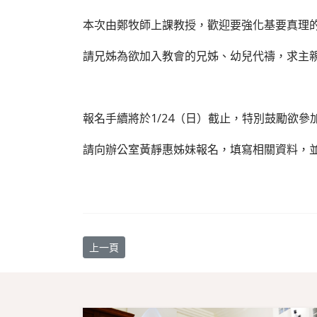
本次由鄭牧師上課教授，歡迎要強化基要真理
請兄姊為欲加入教會的兄姊、幼兒代禱，求主
報名手續將於1/24（日）截止，特別鼓勵欲
請向辦公室黃靜惠姊妹報名，填寫相關資料，
上一篇文章: 【教會消息】教會大掃除 迎接新春主福
上一頁