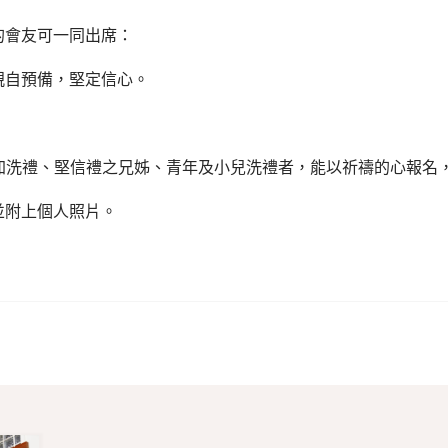
的會友可一同出席：
親自預備，堅定信心。
參加洗禮、堅信禮之兄姊、青年及小兒洗禮者，能以祈禱的心報名
並附上個人照片。
份