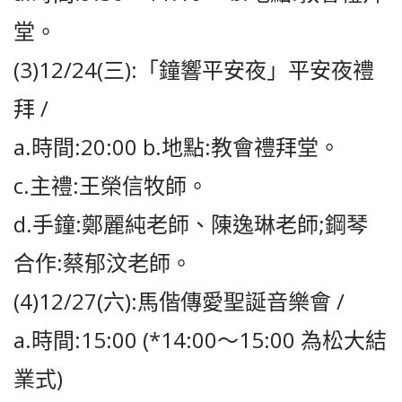
堂。
(3)12/24(三):「鐘響平安夜」平安夜禮
拜 /
a.時間:20:00 b.地點:教會禮拜堂。
c.主禮:王榮信牧師。
d.手鐘:鄭麗純老師、陳逸琳老師;鋼琴
合作:蔡郁汶老師。
(4)12/27(六):馬偕傳愛聖誕音樂會 /
a.時間:15:00 (*14:00〜15:00 為松大結
業式)