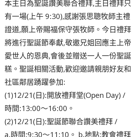
本主日為聖誕讚美聯合禮拜,主日禮拜只
有一場(上午 9:30),感謝張思聰牧師主禮
證道,願上帝賜福保守張牧師。今日禮拜
將進行聖誕節奉獻,敬邀兄姐回應主上帝
愛世人的恩典,會後並贈送一人一份聖誕
糕。聖誕相關活動,歡迎邀請親朋好友和
社區鄰居踴躍參加:
(1)12/21(日):開放禮拜堂(Open Day) /
時間:13:00〜16:00。
(2)12/21(日):聖誕節聯合讚美禮拜 /
a.時間:9:30〜11:10。 b.地點:教會禮拜