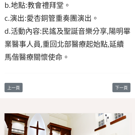
b.地點:教會禮拜堂。
c.演出:愛杏銅管重奏團演出。
d.活動內容:民謠及聖誕音樂分享,陽明畢
業醫事人員,重回北部醫療起始點,延續
馬偕醫療關懷使命。
上一篇文章: 2025年12月28日主日訂第 1 場禮拜舉行新任長老、
下一篇文章:
上一頁
下一頁