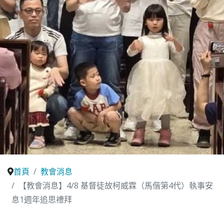
首頁
教會消息
【教會消息】4/8 基督徒故柯威霖（馬偕第4代）執事安
息1週年追思禮拜