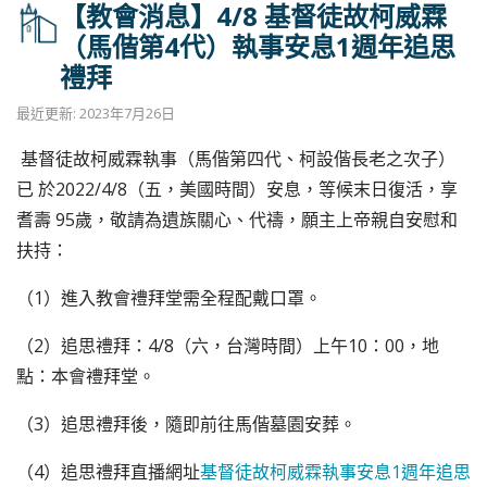
【教會消息】4/8 基督徒故柯威霖
（馬偕第4代）執事安息1週年追思
禮拜
最近更新: 2023年7月26日
基督徒故柯威霖執事（馬偕第四代、柯設偕長老之次子）
已 於2022/4/8（五，美國時間）安息，等候末日復活，享
耆壽 95歲，敬請為遺族關心、代禱，願主上帝親自安慰和
扶持：
（1）進入教會禮拜堂需全程配戴口罩。
（2）追思禮拜：4/8（六，台灣時間）上午10：00，地
點：
本會禮拜堂。
（3）追思禮拜後，隨即前往馬偕墓園安葬。
（4）追思禮拜直播網址
基督徒故柯威霖執事安息1週年追思