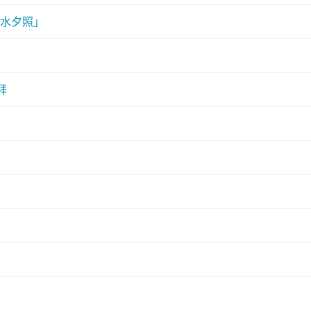
水夕照」
拜