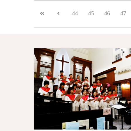
44
45
46
47