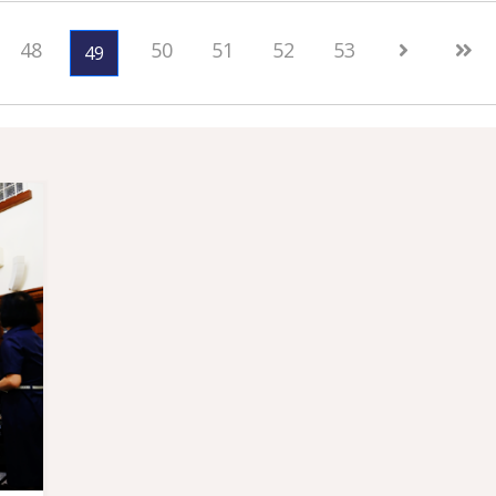
48
50
51
52
53
49