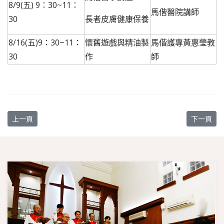
8/9(五) 9：30~11：
馬偕醫院講師
30
長者皮膚健康保養
8/16(五)9：30~11：
懷舊遊戲與精油製
馬偕護專黃惠瑩教
30
作
師
上一篇文章: 馬偕社區醫學暨關懷講座-中醫冬季養生保健
下一篇文章
上一頁
下一頁