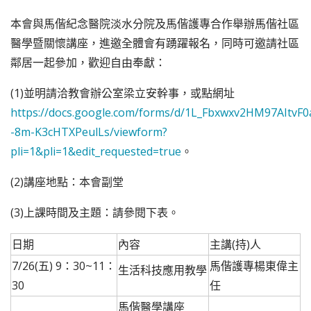
本會與馬偕紀念醫院淡水分院及馬偕護專合作舉辦馬偕社區
醫學暨關懷講座，進邀全體會有踴躍報名，同時可邀請社區
鄰居一起參加，歡迎自由奉獻：
(1)並明請洽教會辦公室梁立安幹事，或點網址
https://docs.google.com/forms/d/1L_Fbxwxv2HM97AItvF
-8m-K3cHTXPeulLs/viewform?
pli=1&pli=1&edit_requested=true
。
(2)講座地點：本會副堂
(3)上課時間及主題：請參閱下表。
日期
內容
主講(持)人
7/26(五) 9：30~11：
馬偕護專楊東偉主
生活科技應用教學
30
任
馬偕醫學講座