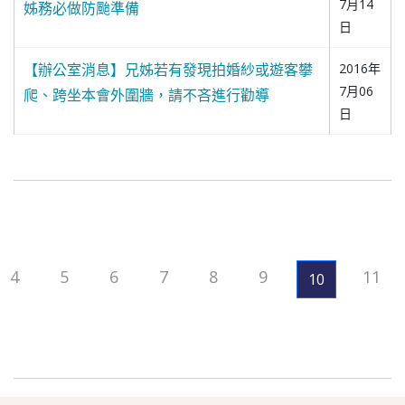
7月14
姊務必做防颱準備
日
【辦公室消息】兄姊若有發現拍婚紗或遊客攀
2016年
7月06
爬、跨坐本會外圍牆，請不吝進行勸導
日
4
5
6
7
8
9
11
10