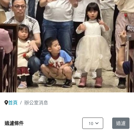
首頁
辦公室消息
每頁顯示條數
過濾條件
過濾