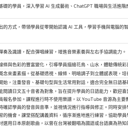
基礎的學員，深入學習 AI 生成藝術、ChatGPT 職場與生活
出的方式，帶領學員從零開始認識 AI 工具，學習手機與電腦的
彈奏及識譜，配合彈唱練習，增進音樂素養與左右手協調能力。
線條與色彩的豐富變化，引導學員描繪花鳥、山水，體驗傳統彩
概念來畫素描。從基礎透視、線條、明暗調子到立體感表現，培
開始，注重發音、基礎句型與生活常用對話，適合完全無日語基
能閱讀日文五十音者為對象，旨在提升學員的日語能力，歡迎喜
員報名參加。課程進行時不使用樂譜，以 YouTube 音源為主
時確認學員的發音與音準，並視情況進行指導與修正。同時安排
習的機會。課堂搭配講義資料，循序漸進地進行練習，協助學員
材選用日本原創歌曲，以曾在台灣被翻唱為國語或台語廣為熟知