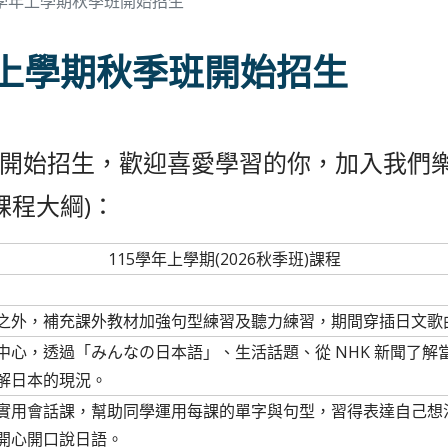
5學年上學期秋季班開始招生
年上學期秋季班開始招生
班開始招生，歡迎喜愛學習的你，加入我們
課程大綱)：
115學年上學期(2026秋季班)課程
之外，補充課外教材加強句型練習及聽力練習，期間穿插日文歌
中心，透過「みんなの日本語」、生活話題、從 NHK 新聞了
解日本的現況。
實用會話課，幫助同學運用每課的單字與句型，習得表達自己想
開心開口說日語。