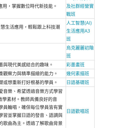
進階應用，掌握數位時代新技能。
及社群經營實
戰班
人工智慧(AI)
智慧生活應用，輕鬆跟上科技潮
生活應用A3
班
烏克麗麗初階
班
墨與現代美感結合的趣味。
彩墨畫班
養觀察力與精準描繪的能力。
幾何素描班
礎或想重新打好根基的學員。
日語基礎班
愛音樂、希望透過音樂方式學習
要教學素材。教師具備良好的音
學員輪唱，確保每位學員皆有實
日語歡唱班
學習並掌握日語的發音、語調與
的歌曲為主。透過了解歌曲背景