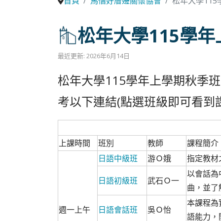
首頁
馬偕好厝邊關懷協會
松年大學11
松年大學115學
最近更新: 2026年6月14日
松年大學115學年上學期秋季
考以下連結(點選班級即可看到
上課時間
班別
教師
課程簡介
日語中級班
游Ｏ娥
指定教材
以會話為
日語初級班
武石Ｏ一
曲，並了
本課程為
週一上午
日語會話班
吳Ｏ怡
語能力，