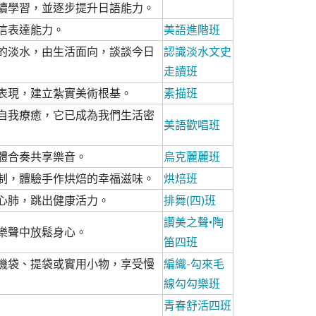
續學習，並逐步提升日語能力。
信表達能力。
美語進階班
的淡水，由生活面向，談談今日
認識淡水文史
走讀班
表現，建立紮實美術根基。
素描班
自我療癒，它已成為我們生活密
美語歡唱班
體合奏共享樂音。
烏克麗麗班
制，體驗手作烘焙的幸福滋味。
烘焙班
心肺，跳出健康活力。
排舞(四)班
讚美之聲•陶
樂聲中放鬆身心。
笛四班
機袋、提袋或實用小物，享受慢
編織-勾來毛
線勾勾樂班
青春舒活四班