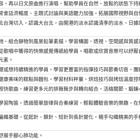
容，再以日文原曲進行演唱，幫助學員在自然、放鬆的狀態下持
常會話流暢度、主題式討論與美語聽力加強，拓展國際視野與自
北台灣切入，認識大台北，由開港的淡水認識清季的淡水、日據
物、組合靜物到風景鉛筆素描，學習構圖、透視、空間感與質感
從歌唱中獲得的快樂感覺傳遞給學員。唱歌或欣賞音樂可以紓壓
元素。
礎或想持續精進的學員，學習更豐富的指彈技巧與節奏切音，團
健康美味的糕點與麵包，學習材料秤量、烘焙技巧與烤焙溫度控
輕快歌曲，練習更多元的排舞舞步與轉向組合，活絡關節、鍛鍊
學習陶笛，透過簡單旋律與合奏練習，輕鬆體驗音樂的樂趣，在
編織基礎，從起針、鎖針、短針到長針變化，親手勾織精美的手
舒展手腳心肺功能。