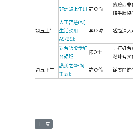
體驗西非傳
非洲鼓上午班
許Ｏ倫
鍊手腦協
人工智慧(AI)
週五上午
生活應用
李Ｏ瑋
透過深入
A5/B5班
對台語歌學好
：打好台
陳O士
台語班
灣味有文
讚美之聲•陶
週五下午
許Ｏ倫
從零開始
笛五班
上一篇文章: 松年大學2026年暑期班開始招生
上一頁