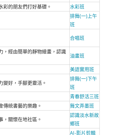
水彩的朋友們打好基礎。
水彩班
排舞(一)上午
班
合唱班
力，經由簡單的靜物繪畫，認識
油畫班
美語實用班
排舞(一)下午
力變好，手腳更靈活。
班
青春舒活三班
會傳統書藝的樂趣。
舞文弄墨班
認識淡水新故
事，關懷在地社區。
鄉班
AI-影片剪輯