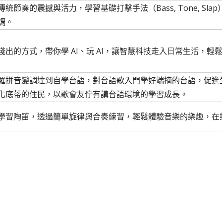
統節奏的震撼與活力，學習基礎打擊手法（Bass, Tone, Sl
調。
淺出的方式，帶你學 AI、玩 AI，讓智慧科技走入日常生活，輕
羅拼音變調達到自學台語，對台語歌入門學好端摘的台語，促進
化底蒂的住民，以歌會友佇有講台語環境的學習成長。
學習陶笛，透過簡單旋律與合奏練習，輕鬆體驗音樂的樂趣，在