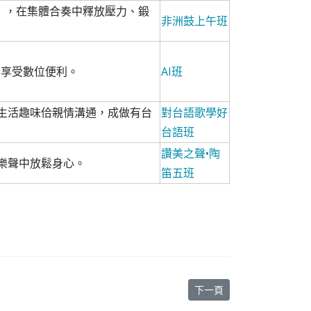
ap），在集體合奏中釋放壓力、鍛
非洲鼓上午班
鬆享受數位便利。
AI班
生活趣味佮親情溝通，成做有台
對台語歌學好
台語班
讚美之聲•陶
樂聲中放鬆身心。
笛五班
下一篇文章: 松年大學暑期
下一頁