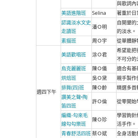
與歌詞內
美語進階班
Selina
著重於日
認識淡水文史
自開墾的
潘Ｏ明
走讀班
的淡水。
素描班
周Ｏ宇
從單體靜
希望能把
美語歡唱班
涂Ｏ君
不可分的
烏克麗麗班
陳Ｏ儀
適合有基
烘焙班
吳Ｏ黛
親手製作
排舞(四)班
陳Ｏ齡
精選多首
週四下午
讚美之聲•陶
許Ｏ倫
從零開始
笛四班
編織-勾來毛
學習鉤針
陳Ｏ珍
線勾勾樂班
活手作。
青春舒活四班
蔡Ｏ斌
全身活動