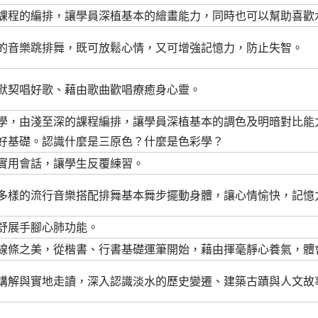
課程的編排，讓學員深植基本的繪畫能力，同時也可以幫助喜歡
的音樂跳排舞，既可放鬆心情，又可增強記憶力，防止失智。
默契唱好歌、藉由歌曲歡唱療癒身心靈。
學，由淺至深的課程編排，讓學員深植基本的調色及明暗對比能
好基礎。認識什麼是三原色？什麼是色彩學？
實用會話，讓學生反覆練習。
多樣的流行音樂搭配排舞基本舞步擺動身體，讓心情愉快，記憶
舒展手腳心肺功能。
線條之美，從楷書、行書基礎運筆開始，藉由揮毫靜心養氣，體
講解與實地走讀，深入認識淡水的歷史變遷、建築古蹟與人文故