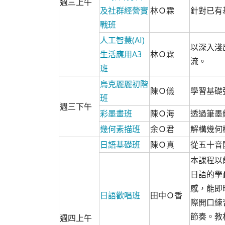
週三上午
及社群經營實
林Ｏ霖
針對已有
戰班
人工智慧(AI)
以深入淺
生活應用A3
林Ｏ霖
流。
班
烏克麗麗初階
陳Ｏ儀
學習基礎
班
週三下午
彩墨畫班
陳Ｏ海
透過筆墨
幾何素描班
余Ｏ君
解構幾何
日語基礎班
陳Ｏ真
從五十音
本課程以
日語的學
感，能即
日語歡唱班
田中Ｏ香
際開口練
節奏。教
週四上午