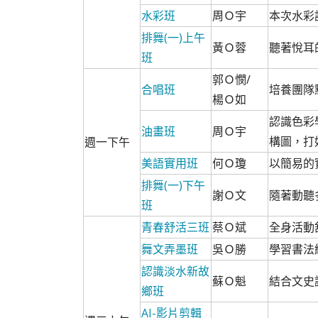
水彩班
周Ｏ宇
本次水彩
排舞(一)上午
黃Ｏ蓉
聽著悅耳
班
郭Ｏ憫/
合唱班
培養團隊
楊Ｏ如
認識色彩
油畫班
周Ｏ宇
構圖，打
週一下午
美語實用班
何Ｏ瓊
以簡易的
排舞(一)下午
謝Ｏ文
隨著動聽
班
青春舒活三班
蔡Ｏ斌
全身活動
舞文弄墨班
吳Ｏ勝
學習書法
認識淡水新故
蘇Ｏ魁
結合文史
鄉班
AI-影片剪輯