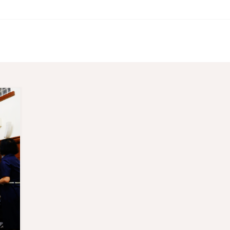
主日禮拜場地公告