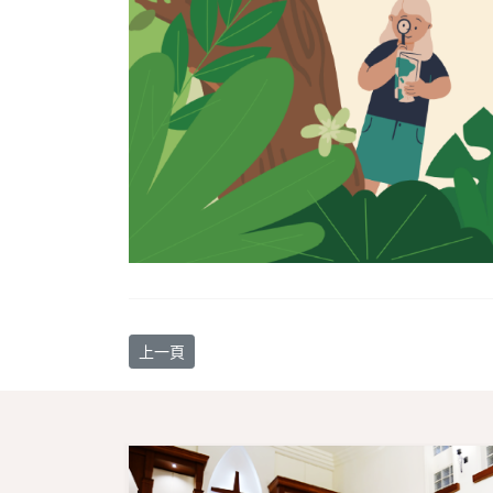
上一篇文章: 【教會消息】6/9 本會牧師樓維修第1階
上一頁