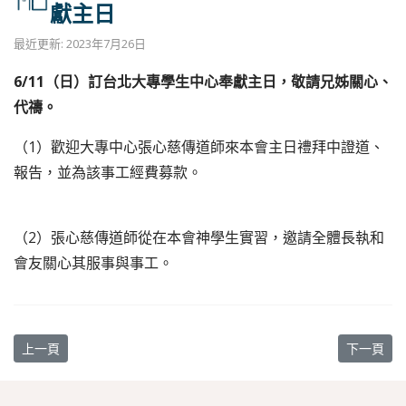
獻主日
最近更新: 2023年7月26日
6/11（日）訂台北大專學生中心奉獻主日，敬請兄姊關心、
代禱。
（1）歡迎大專中心張心慈傳道師來本會主日禮拜中證道、
報告，並為該事工經費募款。
（2）張心慈傳道師從在本會神學生實習，邀請全體長執和
會友關心其服事與事工。
上一篇文章: 【教會消息】報名兒童主日學夏季學校
下一篇文章
上一頁
下一頁