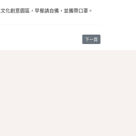
中興文化創意園區，早餐請自備，並攜帶口罩。
下一篇文章: 【教會消息】
下一頁