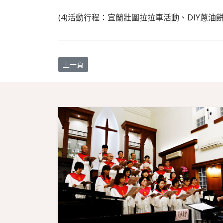
(4)活動行程：宜蘭壯圍拉拉車活動、DIY
上一篇文章: 【教會消息】4/24 發放2021年奉獻證
上一頁